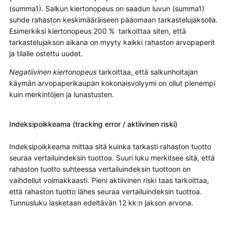
(summa1). Salkun kiertonopeus on saadun luvun (summa1)
suhde rahaston keskimääräiseen pääomaan tarkastelujaksolla.
Esimerkiksi kiertonopeus 200 % tarkoittaa siten, että
tarkastelujakson aikana on myyty kaikki rahaston arvopaperit
ja tilalle ostettu uudet.
Negatiivinen kiertonopeus
tarkoittaa, että salkunhoitajan
käymän arvopaperikaupan kokonaisvolyymi on ollut pienempi
kuin merkintöjen ja lunastusten.
Indeksipoikkeama (tracking error / aktiivinen riski)
Indeksipoikkeama mittaa sitä kuinka tarkasti rahaston tuotto
seuraa vertailuindeksin tuottoa. Suuri luku merkitsee sitä, että
rahaston tuotto suhteessa vertailuindeksin tuottoon on
vaihdellut voimakkaasti. Pieni aktiivinen riski taas tarkoittaa,
että rahaston tuotto lähes seuraa vertailuindeksin tuottoa.
Tunnusluku lasketaan edeltävän 12 kk:n jakson arvona.