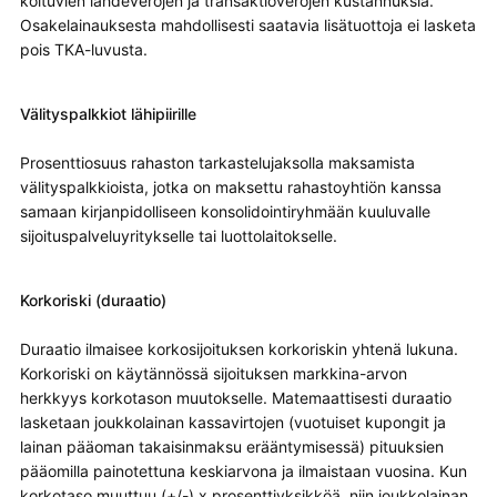
koituvien lähdeverojen ja transaktioverojen kustannuksia.
Osakelainauksesta mahdollisesti saatavia lisätuottoja ei lasketa
pois TKA-luvusta.
Välityspalkkiot lähipiirille
Prosenttiosuus rahaston tarkastelujaksolla maksamista
välityspalkkioista, jotka on maksettu rahastoyhtiön kanssa
samaan kirjanpidolliseen konsolidointiryhmään kuuluvalle
sijoituspalveluyritykselle tai luottolaitokselle.
Korkoriski (duraatio)
Duraatio ilmaisee korkosijoituksen korkoriskin yhtenä lukuna.
Korkoriski on käytännössä sijoituksen markkina-arvon
herkkyys korkotason muutokselle. Matemaattisesti duraatio
lasketaan joukkolainan kassavirtojen (vuotuiset kupongit ja
lainan pääoman takaisinmaksu erääntymisessä) pituuksien
pääomilla painotettuna keskiarvona ja ilmaistaan vuosina. Kun
korkotaso muuttuu (+/-) x prosenttiyksikköä, niin joukkolainan