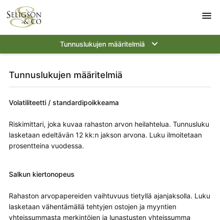
menu
keyboard_arrow_down
Tunnuslukujen määritelmiä
Tunnuslukujen määritelmiä
Volatiliteetti / standardipoikkeama
Riskimittari, joka kuvaa rahaston arvon heilahtelua. Tunnusluku
lasketaan edeltävän 12 kk:n jakson arvona. Luku ilmoitetaan
prosentteina vuodessa.
Salkun kiertonopeus
Rahaston arvopapereiden vaihtuvuus tietyllä ajanjaksolla. Luku
lasketaan vähentämällä tehtyjen ostojen ja myyntien
yhteissummasta merkintöjen ja lunastusten yhteissumma