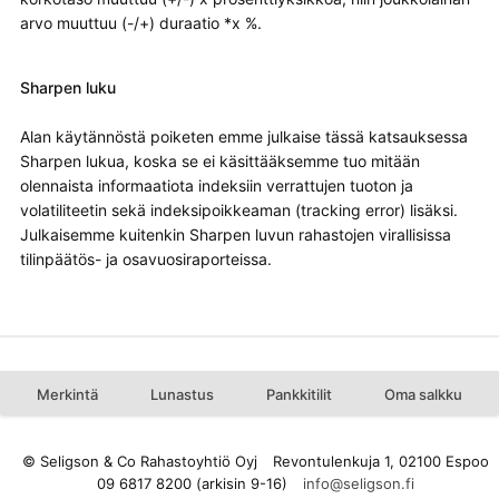
arvo muuttuu (-/+) duraatio *x %.
Sharpen luku
Alan käytännöstä poiketen emme julkaise tässä katsauksessa
Sharpen lukua, koska se ei käsittääksemme tuo mitään
olennaista informaatiota indeksiin verrattujen tuoton ja
volatiliteetin sekä indeksipoikkeaman (tracking error) lisäksi.
Julkaisemme kuitenkin Sharpen luvun rahastojen virallisissa
tilinpäätös- ja osavuosiraporteissa.
Merkintä
Lunastus
Pankkitilit
Oma salkku
© Seligson & Co Rahastoyhtiö Oyj
Revontulenkuja 1, 02100 Espoo
09 6817 8200 (arkisin 9-16)