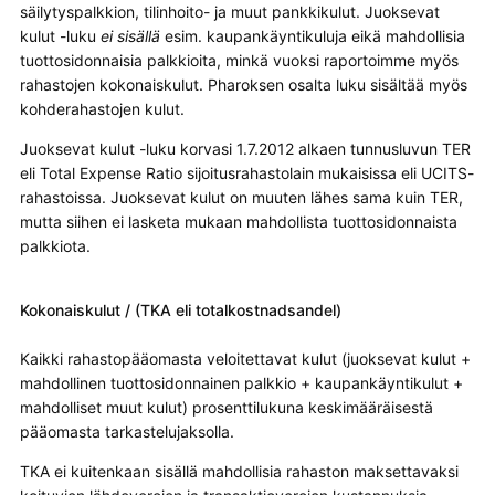
säilytyspalkkion, tilinhoito- ja muut pankkikulut. Juoksevat
kulut -luku
ei sisällä
esim. kaupankäyntikuluja eikä mahdollisia
tuottosidonnaisia palkkioita, minkä vuoksi raportoimme myös
rahastojen kokonaiskulut. Pharoksen osalta luku sisältää myös
kohderahastojen kulut.
Juoksevat kulut -luku korvasi 1.7.2012 alkaen tunnusluvun TER
eli Total Expense Ratio sijoitusrahastolain mukaisissa eli UCITS-
rahastoissa. Juoksevat kulut on muuten lähes sama kuin TER,
mutta siihen ei lasketa mukaan mahdollista tuottosidonnaista
palkkiota.
Kokonaiskulut / (TKA eli totalkostnadsandel)
Kaikki rahastopääomasta veloitettavat kulut (juoksevat kulut +
mahdollinen tuottosidonnainen palkkio + kaupankäyntikulut +
mahdolliset muut kulut) prosenttilukuna keskimääräisestä
pääomasta tarkastelujaksolla.
TKA ei kuitenkaan sisällä mahdollisia rahaston maksettavaksi