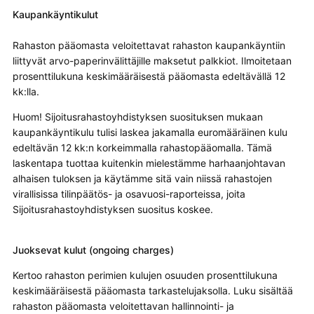
Kaupankäyntikulut
Rahaston pääomasta veloitettavat rahaston kaupankäyntiin
liittyvät arvo-paperinvälittäjille maksetut palkkiot. Ilmoitetaan
prosenttilukuna keskimääräisestä pääomasta edeltävällä 12
kk:lla.
Huom! Sijoitusrahastoyhdistyksen suosituksen mukaan
kaupankäyntikulu tulisi laskea jakamalla euromääräinen kulu
edeltävän 12 kk:n korkeimmalla rahastopääomalla. Tämä
laskentapa tuottaa kuitenkin mielestämme harhaanjohtavan
alhaisen tuloksen ja käytämme sitä vain niissä rahastojen
virallisissa tilinpäätös- ja osavuosi-raporteissa, joita
Sijoitusrahastoyhdistyksen suositus koskee.
Juoksevat kulut (ongoing charges)
Kertoo rahaston perimien kulujen osuuden prosenttilukuna
keskimääräisestä pääomasta tarkastelujaksolla. Luku sisältää
rahaston pääomasta veloitettavan hallinnointi- ja