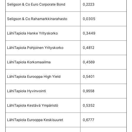
Seligson & Co Euro Corporate Bond
0,2223
Seligson & Co Rahamarkkinarahasto
0,0305
LähiTapiola Hanke Yrityskorko
0,3449
LähiTapiola Pohjoinen Yrityskorko
0,4812
LähiTapiola Korkomaailma
0,4569
LähiTapiola Eurooppa High Yield
0,5401
LähiTapiola Hyvinvointi
0,9558
LähiTapiola Kestävä Ympäristö
0,5352
LähiTapiola Eurooppa Keskisuuret
0,6777