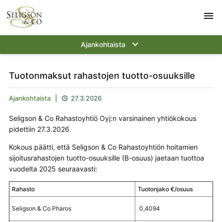
menu
keyboard_arrow_down
Ajankohtaista
Tuotonmaksut rahastojen tuotto-osuuksille
Ajankohtaista
|
27.3.2026

Seligson & Co Rahastoyhtiö Oyj:n varsinainen yhtiökokous
pidettiin 27.3.2026.
Kokous päätti, että Seligson & Co Rahastoyhtiön hoitamien
sijoitusrahastojen tuotto-osuuksille (B-osuus) jaetaan tuottoa
vuodelta 2025 seuraavasti:
Rahasto
Tuotonjako €/osuus
Seligson & Co Pharos
0,4094