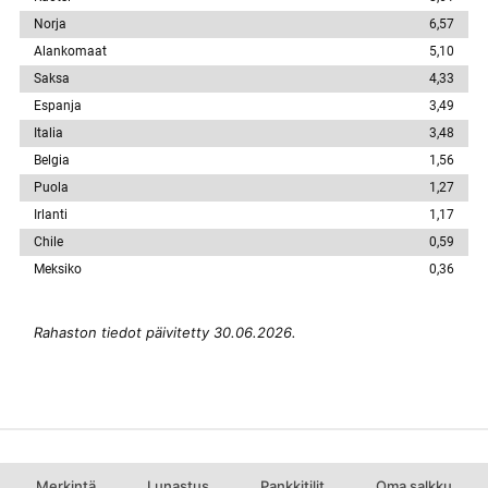
Norja
6,57
Alankomaat
5,10
Saksa
4,33
Espanja
3,49
Italia
3,48
Belgia
1,56
Puola
1,27
Irlanti
1,17
Chile
0,59
Meksiko
0,36
Rahaston tiedot päivitetty 30.06.2026.
Merkintä
Lunastus
Pankkitilit
Oma salkku