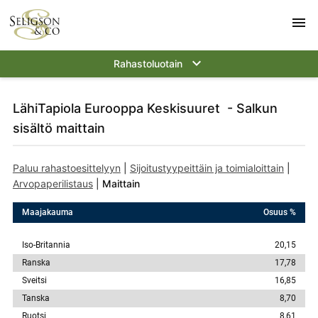
menu
keyboard_arrow_down
Rahastoluotain
LähiTapiola Eurooppa Keskisuuret - Salkun
sisältö maittain
Paluu rahastoesittelyyn
|
Sijoitustyypeittäin ja toimialoittain
|
Arvopaperilistaus
|
Maittain
Maajakauma
Osuus %
Iso-Britannia
20,15
Ranska
17,78
Sveitsi
16,85
Tanska
8,70
Ruotsi
8,61