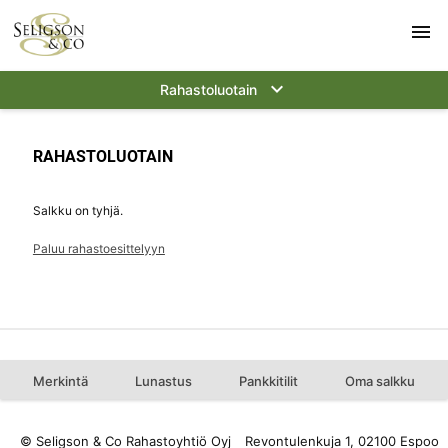
menu
keyboard_arrow_down
Rahastoluotain
RAHASTOLUOTAIN
Salkku on tyhjä.
Paluu rahastoesittelyyn
Merkintä
Lunastus
Pankkitilit
Oma salkku
© Seligson & Co Rahastoyhtiö Oyj
Revontulenkuja 1, 02100 Espoo