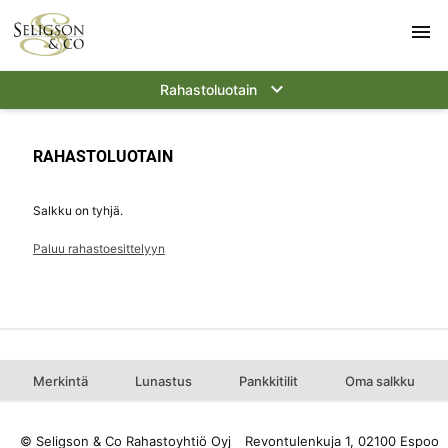
menu
keyboard_arrow_down
Rahastoluotain
RAHASTOLUOTAIN
Salkku on tyhjä.
Paluu rahastoesittelyyn
Merkintä
Lunastus
Pankkitilit
Oma salkku
© Seligson & Co Rahastoyhtiö Oyj
Revontulenkuja 1, 02100 Espoo