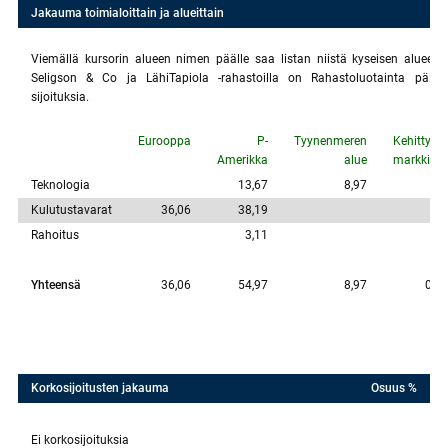
Jakauma toimialoittain ja alueittain
Viemällä kursorin alueen nimen päälle saa listan niistä kyseisen alueen 
Seligson & Co ja LähiTapiola -rahastoilla on Rahastoluotainta päivite
sijoituksia.
Eurooppa
P-
Tyynenmeren
Kehittyvät
Amerikka
alue
markkinat
Teknologia
13,67
8,97
Kulutustavarat
36,06
38,19
Rahoitus
3,11
Yhteensä
36,06
54,97
8,97
0,00
Korkosijoitusten jakauma
Osuus %
Ei korkosijoituksia