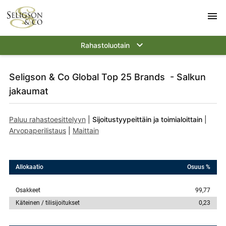
menu
keyboard_arrow_down
Rahastoluotain
Seligson & Co Global Top 25 Brands - Salkun
jakaumat
Paluu rahastoesittelyyn
|
Sijoitustyypeittäin ja toimialoittain
|
Arvopaperilistaus
|
Maittain
Allokaatio
Osuus %
Osakkeet
99,77
Käteinen / tilisijoitukset
0,23