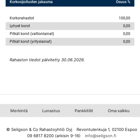
Korkosijoitusten jakauma
Osuus %
Korkorahastot
100,00
Lyhyet korot
0,00
Pitkät korot (valtionlainat)
0,00
Pitkät korot (yrityslainat)
0,00
Rahaston tiedot päivitetty 30.06.2026.
Merkintä
Lunastus
Pankkitilit
Oma salkku
© Seligson & Co Rahastoyhtiö Oyj
Revontulenkuja 1, 02100 Espoo
09 6817 8200 (arkisin 9-16)