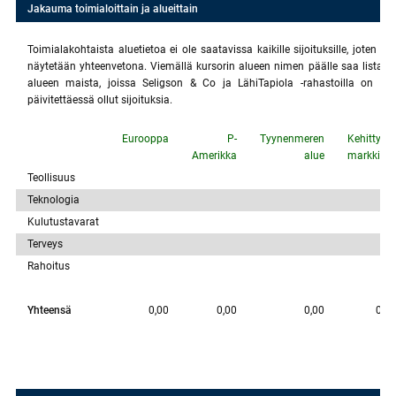
Jakauma toimialoittain ja alueittain
Toimialakohtaista aluetietoa ei ole saatavissa kaikille sijoituksille, joten 
näytetään yhteenvetona. Viemällä kursorin alueen nimen päälle saa listan n
alueen maista, joissa Seligson & Co ja LähiTapiola -rahastoilla on Rah
päivitettäessä ollut sijoituksia.
Eurooppa
P-
Tyynenmeren
Kehittyvät
Amerikka
alue
markkinat
Teollisuus
Teknologia
Kulutustavarat
Terveys
Rahoitus
Yhteensä
0,00
0,00
0,00
0,00