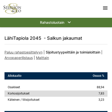
menu
keyboard_arrow_down
Rahastoluotain
LähiTapiola 2045 - Salkun jakaumat
Paluu rahastoesittelyyn
|
Sijoitustyypeittäin ja toimialoittain
|
Arvopaperilistaus
|
Maittain
Allokaatio
Osuus %
Osakkeet
88,94
Korkosijoitukset
7,83
Käteinen / tilisijoitukset
3,23