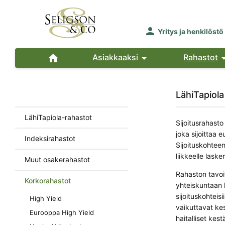

Yritys ja henkilöstö

Asiakkaaksi

Rahastot
LähiTapiola
LähiTapiola-rahastot
Sijoitusrahasto
joka sijoittaa 
Indeksirahastot
Sijoituskohteen
liikkeelle lask
Muut osakerahastot
Rahaston tavoi
Korkorahastot
yhteiskuntaan 
sijoituskohteis
High Yield
vaikuttavat kes
Eurooppa High Yield
haitalliset kes