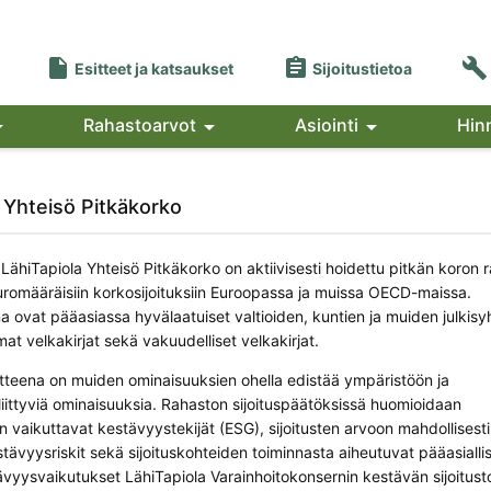



Esitteet ja katsaukset
Sijoitustietoa

Rahastoarvot

Asiointi

Hin
 Yhteisö Pitkäkorko
 LähiTapiola Yhteisö Pitkäkorko on aktiivisesti hoidettu pitkän koron 
euromääräisiin korkosijoituksiin Euroopassa ja muissa OECD-maissa.
a ovat pääasiassa hyvälaatuiset valtioiden, kuntien ja muiden julkisy
emat velkakirjat sekä vakuudelliset velkakirjat.
tteena on muiden ominaisuuksien ohella edistää ympäristöön ja
liittyviä ominaisuuksia. Rahaston sijoituspäätöksissä huomioidaan
iin vaikuttavat kestävyystekijät (ESG), sijoitusten arvoon mahdollisesti
tävyysriskit sekä sijoituskohteiden toiminnasta aiheutuvat pääasialli
tävyysvaikutukset LähiTapiola Varainhoitokonsernin kestävän sijoitus