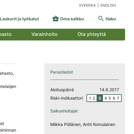
SVENSKA
|
ENGLISH


Laskurit ja työkalut
Oma salkku
Haku
nasto
Varainhoito
Ota yhteyttä
Perustiedot
rahasto,
hteisöjen
Aloituspäivä
14.6.2017
Riski-indikaattori
1
2
3
4
5
6
7
Salkunhoitajat
set
Miikka Pöllänen, Antti Komulainen
toiminnan