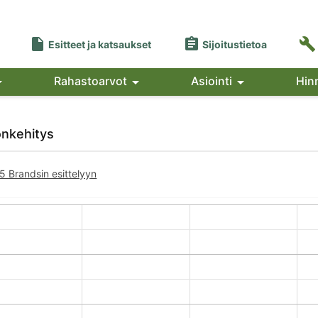



Esitteet ja katsaukset
Sijoitustietoa

Rahastoarvot

Asiointi

Hin
onkehitys
5 Brandsin esittelyyn