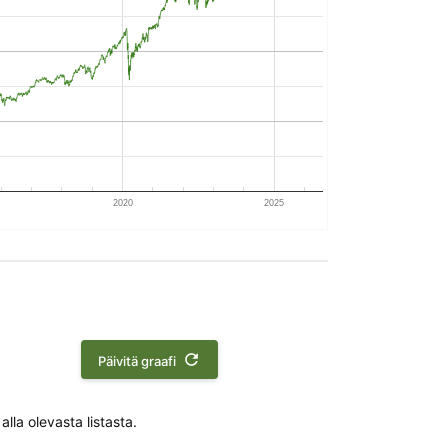
2020
2025

Päivitä graafi
lla olevasta listasta.