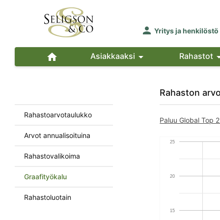

Yritys ja henkilöstö

Asiakkaaksi

Rahastot
Rahaston arv
Rahastoarvotaulukko
Paluu Global Top 2
Arvot annualisoituina
25
Rahastovalikoima
Graafityökalu
20
Rahastoluotain
15