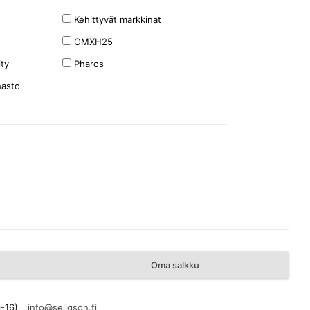
Kehittyvät markkinat
OMXH25
ity
Pharos
hasto
Oma salkku
9-16)