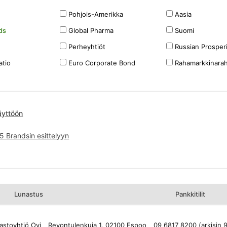
Pohjois-Amerikka
Aasia
ds
Global Pharma
Suomi
Perheyhtiöt
Russian Prosper
atio
Euro Corporate Bond
Rahamarkkinara
äyttöön
5 Brandsin esittelyyn
Lunastus
Pankkitilit
astoyhtiö Oyj
Revontulenkuja 1, 02100 Espoo
09 6817 8200 (arkisin 