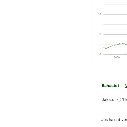
10
5
0
2000
Rahastot
|
Jakso:
1
Jos haluat ver