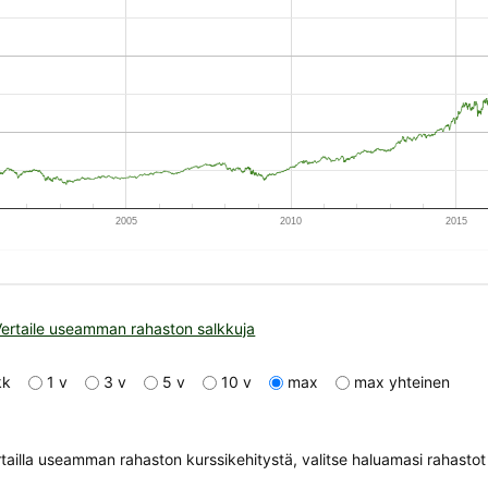
2005
2010
2015
Vertaile useamman rahaston salkkuja
 kk
1 v
3 v
5 v
10 v
max
max yhteinen
tailla useamman rahaston kurssikehitystä, valitse haluamasi rahastot a