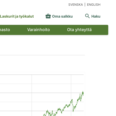
SVENSKA
|
ENGLISH


Laskurit ja työkalut
Oma salkku
Haku
nasto
Varainhoito
Ota yhteyttä