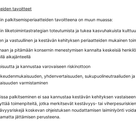
teiden tavoitteet
in palkitsemisperiaatteiden tavoitteena on muun muassa:
in liiketoimintastrategian toteutumista ja tukea kasvuhakuista kulttuu
n ja vastuullinen ja kestävän kehityksen periaatteiden mukainen toi
maan ja pitämään konsernin menestymisen kannalta keskeisiä henkilö
llä aikajänteellä
toisuutta ja kannustaa varovaiseen riskinottoon
ikeudenmukaisuuden, yhdenvertaisuuden, sukupuolineutraaliuden ja e
aisuuden varmistaminen
issa palkitseminen ei saa kannustaa kestävän kehityksen vastaiseen 
ttää toimenpiteitä, jotka merkitsevät kestävyys- tai viherpesuriskien
vyysriskejä koskevan ohjeistuksen noudattamisen laiminlyönti void
amatta jättämisen perusteena.