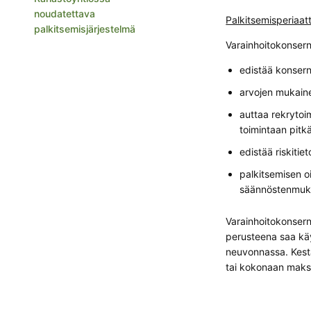
noudatettava
Palkitsemisperiaat
palkitsemisjärjestelmä
Varainhoitokonsern
edistää konsern
arvojen mukaine
auttaa rekrytoi
toimintaan pitkä
edistää riskitie
palkitsemisen o
säännöstenmuk
Varainhoitokonsern
perusteena saa käy
neuvonnassa. Kestä
tai kokonaan maks