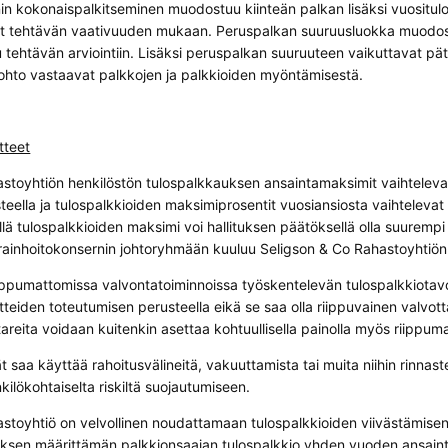
in kokonaispalkitseminen muodostuu kiinteän palkan lisäksi vuositulos
t tehtävän vaativuuden mukaan. Peruspalkan suuruusluokka muodost
 tehtävän arviointiin. Lisäksi peruspalkan suuruuteen vaikuttavat pät
a johto vastaavat palkkojen ja palkkioiden myöntämisestä.
tteet
stoyhtiön henkilöstön tulospalkkauksen ansaintamaksimit vaihtelevat
teella ja tulospalkkioiden maksimiprosentit vuosiansiosta vaihtelevat 
llä tulospalkkioiden maksimi voi hallituksen päätöksellä olla suurempi
rainhoitokonsernin johtoryhmään kuuluu Seligson & Co Rahastoyhtiön 
iippumattomissa valvontatoiminnoissa työskentelevän tulospalkkiota
tteiden toteutumisen perusteella eikä se saa olla riippuvainen valvot
tareita voidaan kuitenkin asettaa kohtuullisella painolla myös riippuma
t saa käyttää rahoitusvälineitä, vakuuttamista tai muita niihin rinnaste
ilökohtaiselta riskiltä suojautumiseen.
stoyhtiö on velvollinen noudattamaan tulospalkkioiden viivästämisen
ituksen määrittämän palkkionsaajan tulospalkkio yhden vuoden ansaint