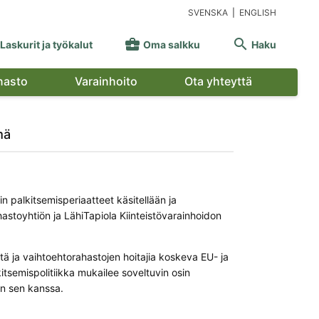
SVENSKA
|
ENGLISH


Laskurit ja työkalut
Oma salkku
Haku
nasto
Varainhoito
Ota yhteyttä
mä
n palkitsemisperiaatteet käsitellään ja
astoyhtiön ja LähiTapiola Kiinteistövarainhoidon
tä ja vaihtoehtorahastojen hoitajia koskeva EU- ja
itsemispolitiikka mukailee soveltuvin osin
en sen kanssa.