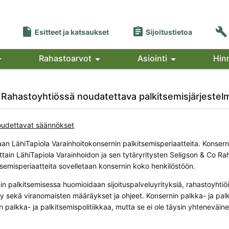



Esitteet ja katsaukset
Sijoitustietoa

Rahastoarvot

Asiointi

Hin
 Rahastoyhtiössä noudatettava palkitsemisjärjestel
noudettavat säännökset
an LähiTapiola Varainhoitokonsernin palkitsemisperiaatteita. Konserni
tain LähiTapiola Varainhoidon ja sen tytäryritysten Seligson & Co Rah
itsemisperiaatteita sovelletaan konsernin koko henkilöstöön.
in palkitsemisessa huomioidaan sijoituspalveluyrityksiä, rahastoyhtiöi
ly sekä viranomaisten määräykset ja ohjeet. Konsernin palkka- ja palk
 palkka- ja palkitsemispolitiikkaa, mutta se ei ole täysin yhteneväin