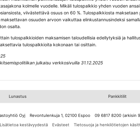
tasajakona kolmelle vuodelle. Mikäli tulospalkkio yhden vuoden ansain
siansiosta, viivästettävä osuus on 60 %. Tulospalkkiosta maksetaan p
 maksettavan osuuden arvoon vaikuttaa elinkustannusindeksi samalla
don osalta.
sittain tulospalkkioiden maksamisen taloudellisia edellytyksiä ja hallit
maksettavia tulospalkkioita kokonaan tai osittain.
025
kitsemispolitiikan julkaisu verkkosivuilla 31.12.2025
Lunastus
Pankkitilit
astoyhtiö Oyj
Revontulenkuja 1, 02100 Espoo
09 6817 8200 (arkisin 
Lisätietoa kestävyydestä
Evästeet
Tietosuoja ja henkilötietojen käsit