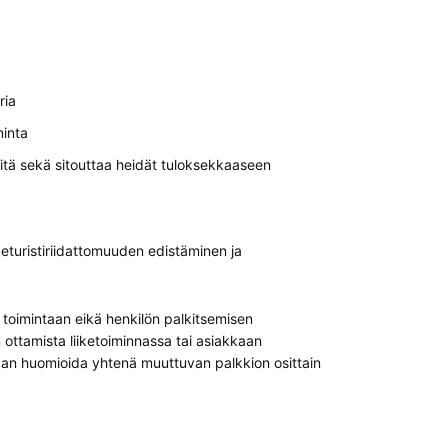
ria
minta
itä sekä sitouttaa heidät tuloksekkaaseen
turistiriidattomuuden edistäminen ja
toimintaan eikä henkilön palkitsemisen
 ottamista liiketoiminnassa tai asiakkaan
aan huomioida yhtenä muuttuvan palkkion osittain