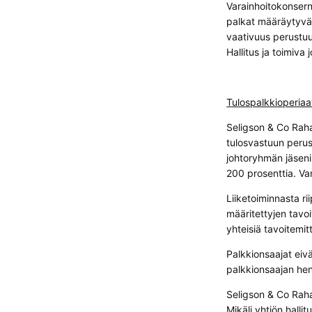
Varainhoitokonsern
palkat määräytyvä
vaativuus perustuu
Hallitus ja toimiv
Tulospalkkioperiaa
Seligson & Co Raha
tulosvastuun perus
johtoryhmän jäseni
200 prosenttia. Va
Liiketoiminnasta r
määritettyjen tavoi
yhteisiä tavoitemit
Palkkionsaajat eivä
palkkionsaajan henk
Seligson & Co Raha
Mikäli yhtiön hall