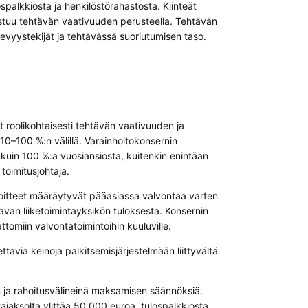
palkkiosta ja henkilöstörahastosta. Kiinteät
uu tehtävän vaativuuden perusteella. Tehtävän
evyystekijät ja tehtävässä suoriutumisen taso.
 roolikohtaisesti tehtävän vaativuuden ja
10–100 %:n välillä. Varainhoitokonsernin
 kuin 100 %:a vuosiansiosta, kuitenkin enintään
toimitusjohtaja.
voitteet määräytyvät pääasiassa valvontaa varten
tavan liiketoimintayksikön tuloksesta. Konsernin
ttomiin valvontatoimintoihin kuuluville.
ttavia keinoja palkitsemisjärjestelmään liittyvältä
 ja rahoitusvälineinä maksamisen säännöksiä.
ajaksolta ylittää 50 000 euroa, tulospalkkiosta