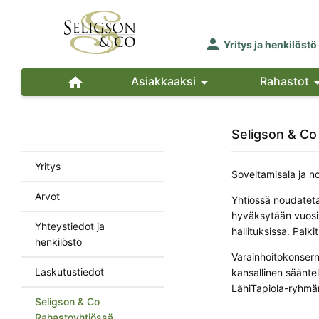

Yritys ja henkilöstö

Asiakkaaksi

Rahastot
Seligson & Co
Yritys
Soveltamisala ja 
Arvot
Yhtiössä noudateta
hyväksytään vuosit
Yhteystiedot ja
hallituksissa. Palk
henkilöstö
Varainhoitokonsern
Laskutustiedot
kansallinen säänte
LähiTapiola-ryhmän
Seligson & Co
Rahastoyhtiössä