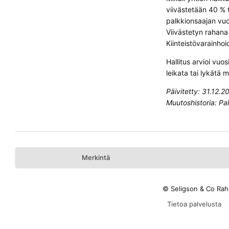
viivästetään 40 % 
palkkionsaajan vuo
Viivästetyn rahana
Kiinteistövarainhoi
Hallitus arvioi vuo
leikata tai lykätä 
Päivitetty: 31.12.2
Muutoshistoria: Pal
Merkintä
© Seligson & Co Rah
Tietoa palvelusta