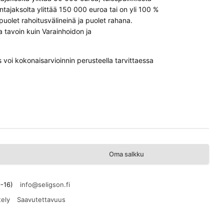
tajaksolta ylittää 150 000 euroa tai on yli 100 %
uolet rahoitusvälineinä ja puolet rahana.
 tavoin kuin Varainhoidon ja
us voi kokonaisarvioinnin perusteella tarvittaessa
Oma salkku
9-16)
tely
Saavutettavuus