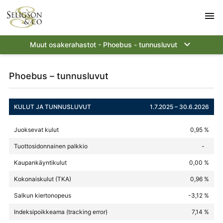
menu
keyboard_arrow_down
Muut osakerahastot - Phoebus - tunnusluvut
Phoebus – tunnusluvut
KULUT JA TUNNUSLUVUT
1.7.2025 – 30.6.2026
Juoksevat kulut
0,95 %
Tuottosidonnainen palkkio
-
Kaupankäyntikulut
0,00 %
Kokonaiskulut (TKA)
0,96 %
Salkun kiertonopeus
-3,12 %
Indeksipoikkeama (tracking error)
7,14 %