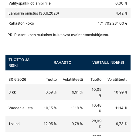
Välityspalkkiot lähipiirille
0,00 %
Lähipiirin omistus (30.6.2026)
4,42 %
Rahaston koko
171 702 231,00 €
PRIIP-asetuksen mukaiset kulut ovat avaintietoasiakirjassa.
TUOTTO JA
RAHASTO
VERTAILUINDEKSI
RISKI
30.6.2026
Tuotto
Volatiliteetti
Tuotto
Volatiliteetti
10,05
3 kk
6,59 %
9,91 %
10,99 %
%
10,48
Vuoden alusta
10,15 %
11,19 %
11,14 %
%
28,09
1 vuosi
12,95 %
9,78 %
9,73 %
%