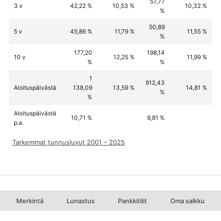
57,77
3 v
42,22 %
10,53 %
10,32 %
%
50,89
5 v
45,86 %
11,79 %
11,55 %
%
177,20
198,14
10 v
12,25 %
11,99 %
%
%
1
912,43
Aloituspäivästä
138,09
13,59 %
14,81 %
%
%
Aloituspäivästä
10,71 %
9,81 %
p.a.
Tarkemmat tunnusluvut 2001 – 2025
Merkintä
Lunastus
Pankkitilit
Oma salkku