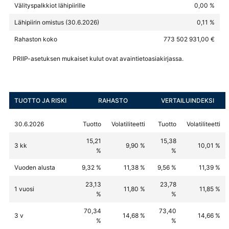
Välityspalkkiot lähipiirille
0,00 %
Lähipiirin omistus (30.6.2026)
0,11 %
Rahaston koko
773 502 931,00 €
PRIIP-asetuksen mukaiset kulut ovat avaintietoasiakirjassa.
TUOTTO JA RISKI
RAHASTO
VERTAILUINDEKSI
30.6.2026
Tuotto
Volatiliteetti
Tuotto
Volatiliteetti
15,21
15,38
3 kk
9,90 %
10,01 %
%
%
Vuoden alusta
9,32 %
11,38 %
9,56 %
11,39 %
23,13
23,78
1 vuosi
11,80 %
11,85 %
%
%
70,34
73,40
3 v
14,68 %
14,66 %
%
%