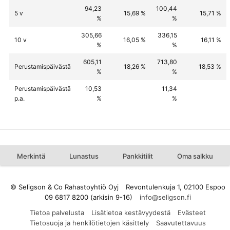
94,23
100,44
5 v
15,69 %
15,71 %
%
%
305,66
336,15
10 v
16,05 %
16,11 %
%
%
605,11
713,80
Perustamispäivästä
18,26 %
18,53 %
%
%
Perustamispäivästä
10,53
11,34
p.a.
%
%
Merkintä
Lunastus
Pankkitilit
Oma salkku
© Seligson & Co Rahastoyhtiö Oyj
Revontulenkuja 1, 02100 Espoo
09 6817 8200 (arkisin 9-16)
Tietoa palvelusta
Lisätietoa kestävyydestä
Evästeet
Tietosuoja ja henkilötietojen käsittely
Saavutettavuus