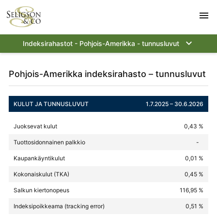
menu
keyboard_arrow_down
Indeksirahastot - Pohjois-Amerikka - tunnusluvut
Pohjois-Amerikka indeksirahasto – tunnusluvut
KULUT JA TUNNUSLUVUT
1.7.2025 – 30.6.2026
Juoksevat kulut
0,43 %
Tuottosidonnainen palkkio
-
Kaupankäyntikulut
0,01 %
Kokonaiskulut (TKA)
0,45 %
Salkun kiertonopeus
116,95 %
Indeksipoikkeama (tracking error)
0,51 %