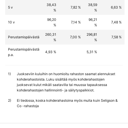
38,43
38,59
5 v
7,82 %
6,63 %
%
%
96,20
96,21
10 v
7,14 %
7,48 %
%
%
260,31
296,81
Perustamispäivästä
7,00 %
7,58 %
%
%
Perustamispäivästä
4,93 %
5,31 %
p.a.
1)
Juokseviin kuluihin on huomioitu rahaston saamat alennukset
kohderahastoista. Luku sisältää myös kohderahastojen
juoksevat kulut mikäli saatavilla tai muussa tapauksessa
kohderahastojen hallinnointi- ja säilytyspalkkiot.
2)
Ei tiedossa, koska kohderahastoina myös muita kuin Seligson &
Co -rahastoja