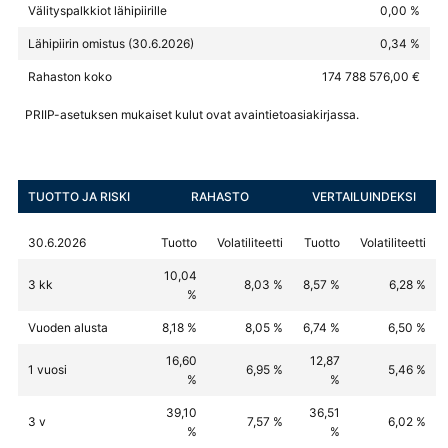
Välityspalkkiot lähipiirille
0,00 %
Lähipiirin omistus (30.6.2026)
0,34 %
Rahaston koko
174 788 576,00 €
PRIIP-asetuksen mukaiset kulut ovat avaintietoasiakirjassa.
TUOTTO JA RISKI
RAHASTO
VERTAILUINDEKSI
30.6.2026
Tuotto
Volatiliteetti
Tuotto
Volatiliteetti
10,04
3 kk
8,03 %
8,57 %
6,28 %
%
Vuoden alusta
8,18 %
8,05 %
6,74 %
6,50 %
16,60
12,87
1 vuosi
6,95 %
5,46 %
%
%
39,10
36,51
3 v
7,57 %
6,02 %
%
%