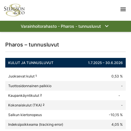
menu
keyboard_arrow_down
Varainhoitorahasto - Pharos - tunnusluvut
Pharos – tunnusluvut
KULUT JA TUNNUSLUVUT
1.7.2025 – 30.6.2026
Juoksevat kulut
1
0,53 %
Tuottosidonnainen palkkio
-
Kaupankäyntikulut
2
-
Kokonaiskulut (TKA)
2
-
Salkun kiertonopeus
-10,15 %
Indeksipoikkeama (tracking error)
4,05 %