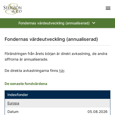
menu
keyboard_arrow_down
Fondernas värdeutveckling (annualiserad)
Fondernas värdeutveckling (annualiserad)
Förändringen från årets början är direkt avkastning, de andra
siffrorna är annualiserade.
De direkta avkastningarna finns
här
.
De senaste fondvärdena
Fond
Datum
Tillväxt
Från årets början
1 år
3 år
5 
Indexfonder
Europa
05.08.2026