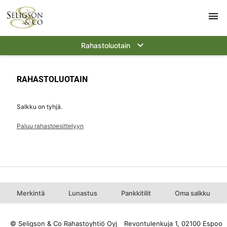
menu
keyboard_arrow_down
Rahastoluotain
RAHASTOLUOTAIN
Salkku on tyhjä.
Paluu rahastoesittelyyn
Merkintä
Lunastus
Pankkitilit
Oma salkku
© Seligson & Co Rahastoyhtiö Oyj
Revontulenkuja 1, 02100 Espoo