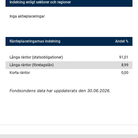
Indelning enligt sektorer och regioner
Inga aktieplaceringar
Ränteplaceringarnas indelning
Andel %
Långa räntor (statsobligationer)
91,01
Långa räntor (företagslån)
8,99
Korta räntor
0,00
Fondsondens data har uppdaterats den 30.06.2026.