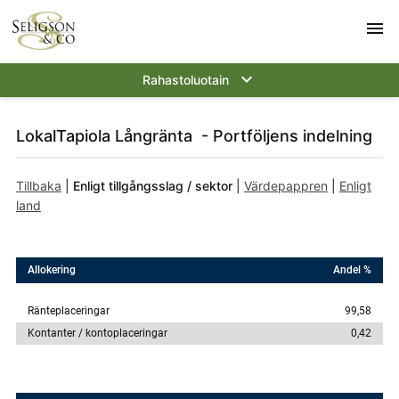
menu
keyboard_arrow_down
Rahastoluotain
LokalTapiola Långränta - Portföljens indelning
Tillbaka
|
Enligt tillgångsslag / sektor
|
Värdepappren
|
Enligt
land
Allokering
Andel %
Ränteplaceringar
99,58
Kontanter / kontoplaceringar
0,42